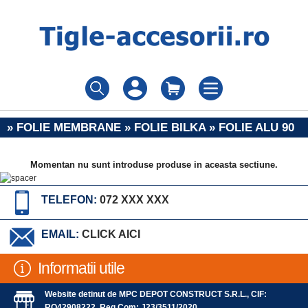
» FOLIE MEMBRANE » FOLIE BILKA » FOLIE ALU 90
Momentan nu sunt introduse produse in aceasta sectiune.
TELEFON:
072 XXX XXX
EMAIL:
CLICK AICI
Informatii utile
Website detinut de MPC DEPOT CONSTRUCT S.R.L., CIF:
RO42908222, Reg.Com: J23/3511/2020