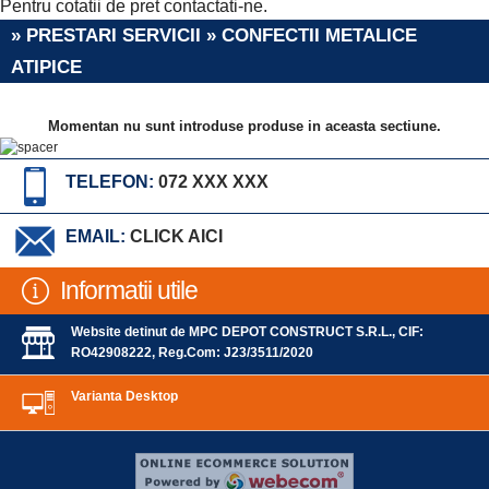
Pentru cotatii de pret contactati-ne.
» PRESTARI SERVICII » CONFECTII METALICE
ATIPICE
Momentan nu sunt introduse produse in aceasta sectiune.
TELEFON:
072 XXX XXX
EMAIL:
CLICK AICI
Informatii utile
Website detinut de MPC DEPOT CONSTRUCT S.R.L., CIF:
RO42908222, Reg.Com: J23/3511/2020
Varianta Desktop