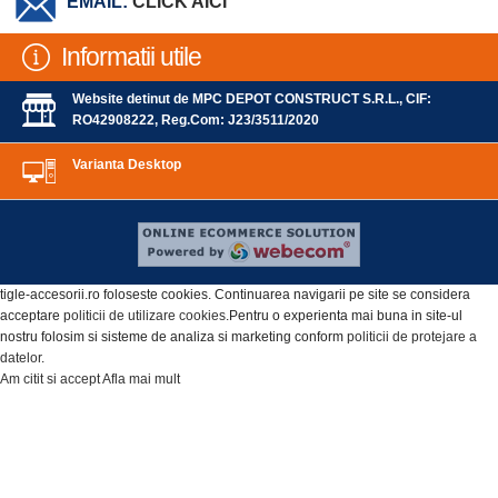
EMAIL:
CLICK AICI
Informatii utile
Website detinut de MPC DEPOT CONSTRUCT S.R.L., CIF:
RO42908222, Reg.Com: J23/3511/2020
Varianta Desktop
tigle-accesorii.ro foloseste cookies. Continuarea navigarii pe site se considera
acceptare
politicii de utilizare cookies
.Pentru o experienta mai buna in site-ul
nostru folosim si sisteme de analiza si marketing conform
politicii de protejare a
datelor
.
Am citit si accept
Afla mai mult