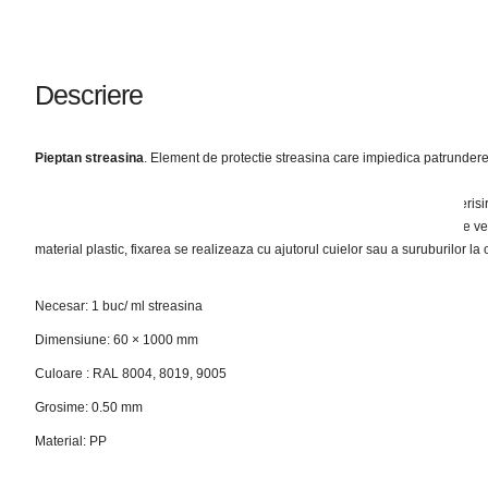
Descriere
Pieptan streasina
. Element de protectie streasina care impiedica patrunderea p
Se monteaza in lungul liniei de streasina, cand in locul elementului de aerisir
Pieptanul urmareste conturul interior al tiglelor, asigura intrarea aerului de ve
material plastic, fixarea se realizeaza cu ajutorul cuielor sau a suruburilor la
Necesar: 1 buc/ ml streasina
Dimensiune: 60 × 1000 mm
Culoare : RAL 8004, 8019, 9005
Grosime: 0.50 mm
Material: PP