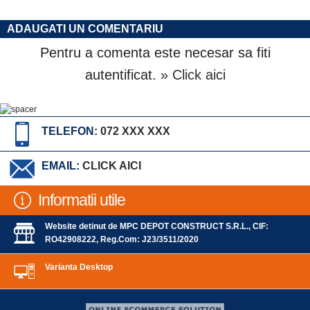
ADAUGATI UN COMENTARIU
Pentru a comenta este necesar sa fiti
autentificat.
» Click aici
TELEFON:
072 XXX XXX
EMAIL:
CLICK AICI
Informatii utile
Website detinut de MPC DEPOT CONSTRUCT S.R.L., CIF:
RO42908222, Reg.Com: J23/3511/2020
Varianta Desktop